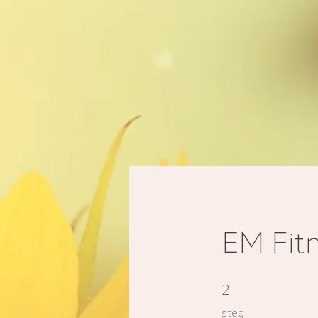
EM Fit
2 steg
2
steg