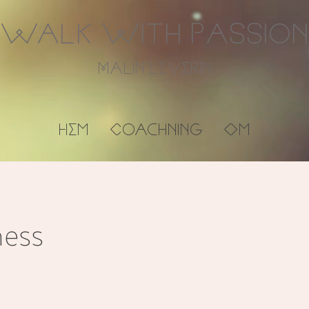
Walk With Passion
Malin Leverin
Hem
Coachning
Om
ness